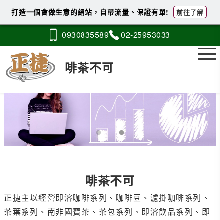
打造一個會做生意的網站，自帶流量、保證有單!
前往了解
0930
8
3
5
589
02-2
5
9
5
3033
啡茶不可
啡茶不可
正捷主以經營即溶咖啡系列、咖啡豆、濾掛咖啡系列、
茶葉系列、南非國寶茶、茶包系列、即溶飲品系列、即