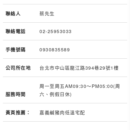
聯絡人
蔡先生
聯絡電話
02-2
5
9
5
3033
手機號碼
0930
8
3
5
589
公司所在地
台北市中山區龍江路394巷29號1樓
周一至周五AM09:30～PM05:00(周
服務時間
六、例假日休)
黃頁推薦：
嘉義鹹豬肉低溫宅配