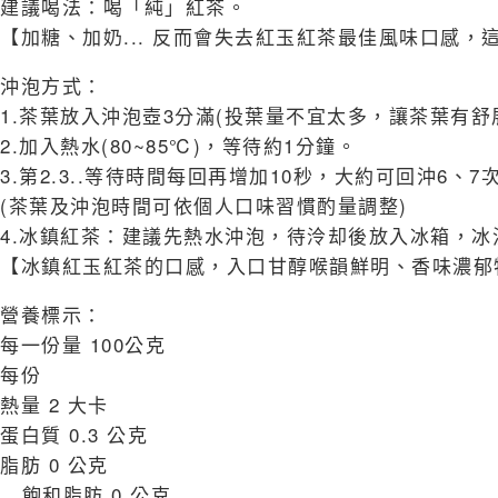
建議喝法：喝「純」紅茶。
【加糖、加奶... 反而會失去紅玉紅茶最佳風味口感
沖泡方式：
1.茶葉放入沖泡壺3分滿(投葉量不宜太多，讓茶葉有
2.加入熱水(80~85℃)，等待約1分鐘。
3.第2.3..等待時間每回再增加10秒，大約可回沖6、7
(茶葉及沖泡時間可依個人口味習慣酌量調整)
4.冰鎮紅茶：建議先熱水沖泡，待泠却後放入冰箱，冰
【冰鎮紅玉紅茶的口感，入口甘醇喉韻鮮明、香味濃郁
營養標示：
每一份量 100公克
每份
熱量 2 大卡
蛋白質 0.3 公克
脂肪 0 公克
飽和脂肪 0 公克