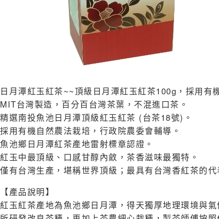
日月潭紅玉紅茶~~頂級日月潭紅玉紅茶100g，採用
MIT台灣製造，百分百台灣茶葉，不混進口茶。
精選南投魚池日月潭頂級紅玉紅茶 (台茶18號)。
採用有機自然農法栽培，行政院農委會輔導。
魚池鄉日月潭紅茶產地雷射標章認證。
紅玉中最頂級、口感甘醇內斂，茶香滋味最獨特。
僅有台灣生產，堪稱世界頂級；最具有台灣香紅茶的代
【產品說明】
紅玉紅茶產地為魚池鄉日月潭，得天獨厚地理環境與氣
所研發改良茶種，再加上茶農細心栽種，製茶師傅按照