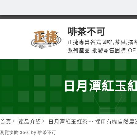
啡茶不可
正捷專營各式咖啡,茶葉,擂茶
系列產品,批發零售團購,OE
日月潭紅玉
首頁
產品介紹
日月潭紅玉紅茶~~採用有機自然農
瀏覽次數:
350
by:
啡茶不可